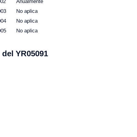
002
Anualmente
003
No aplica
004
No aplica
005
No aplica
s del YR05091