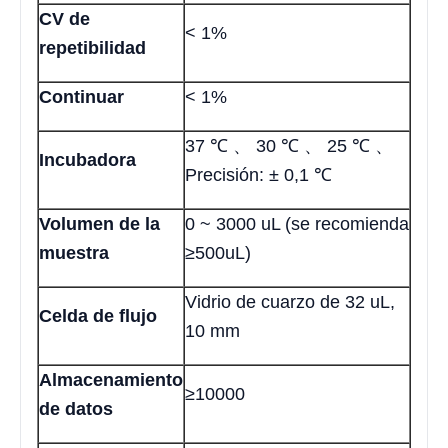
CV de
< 1%
repetibilidad
Continuar
< 1%
37 ℃ 、 30 ℃ 、 25 ℃ 、
Incubadora
Precisión: ± 0,1 ℃
Volumen de la
0 ~ 3000 uL (se recomienda
muestra
≥500uL)
Vidrio de cuarzo de 32 uL,
Celda de flujo
10 mm
Almacenamiento
≥10000
de datos