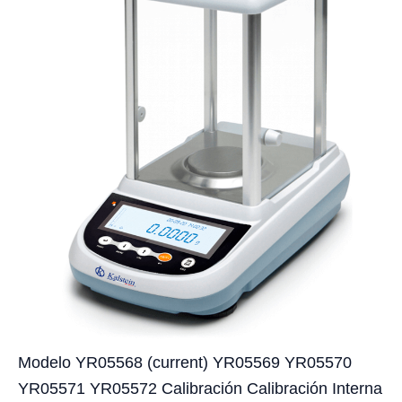
Modelo YR05568 (current) YR05569 YR05570
YR05571 YR05572 Calibración Calibración Interna