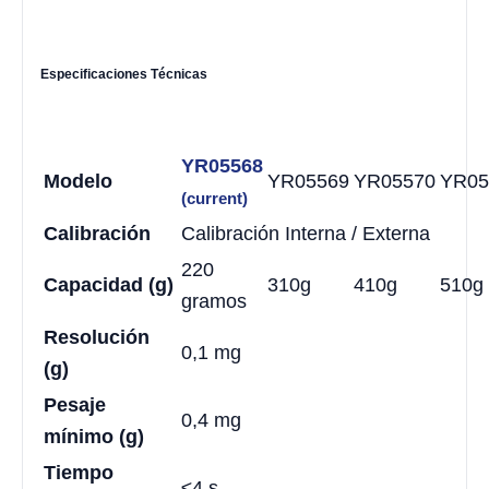
Especificaciones Técnicas
YR05568
Modelo
YR05569
YR05570
YR05
(current)
Calibración
Calibración Interna / Externa
220
Capacidad (g)
310g
410g
510g
gramos
Resolución
0,1 mg
(g)
Pesaje
0,4 mg
mínimo (g)
Tiempo
≤4 s