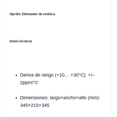
Opción: Eliminador de estática
Datos técnicos
Deriva de rango (+10… +30°C): +/–
2ppm/°C
Dimensiones: largo×ancho×alto (mm):
345×215×345