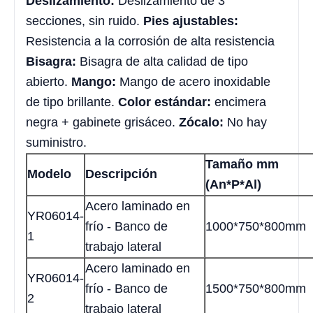
Deslizamiento:
Deslizamiento de 3
secciones, sin ruido.
Pies ajustables:
Resistencia a la corrosión de alta resistencia
Bisagra:
Bisagra de alta calidad de tipo
abierto.
Mango:
Mango de acero inoxidable
de tipo brillante.
Color estándar:
encimera
negra + gabinete grisáceo.
Zócalo:
No hay
suministro.
Tamaño mm
Modelo
Descripción
(An*P*Al)
Acero laminado en
YR06014-
frío - Banco de
1000*750*800mm
1
trabajo lateral
Acero laminado en
YR06014-
frío - Banco de
1500*750*800mm
2
trabajo lateral