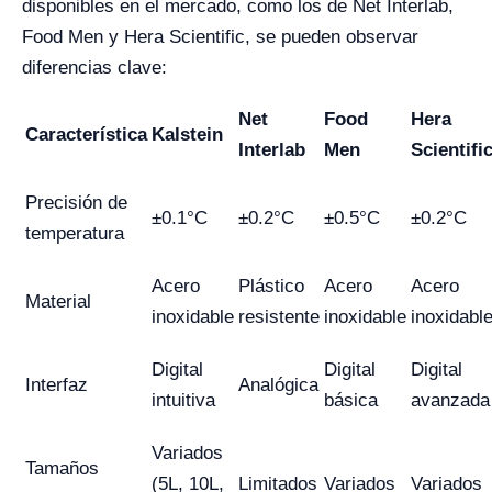
disponibles en el mercado, como los de Net Interlab,
Food Men y Hera Scientific, se pueden observar
diferencias clave:
Net
Food
Hera
Característica
Kalstein
Interlab
Men
Scientifi
Precisión de
±0.1°C
±0.2°C
±0.5°C
±0.2°C
temperatura
Acero
Plástico
Acero
Acero
Material
inoxidable
resistente
inoxidable
inoxidabl
Digital
Digital
Digital
Interfaz
Analógica
intuitiva
básica
avanzada
Variados
Tamaños
(5L, 10L,
Limitados
Variados
Variados