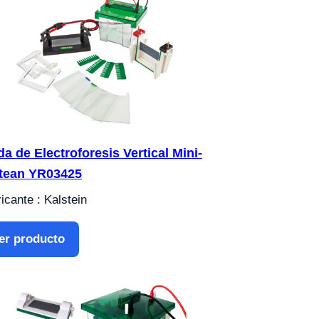
da de Electroforesis Vertical Mini-
tean YR03425
icante : Kalstein
er producto