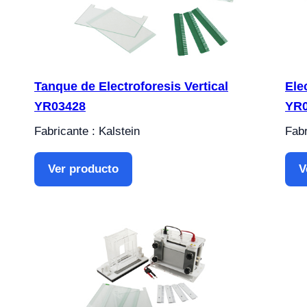
Tanque de Electroforesis Vertical
Ele
YR03428
YR
Fabricante : Kalstein
Fabr
Ver producto
V