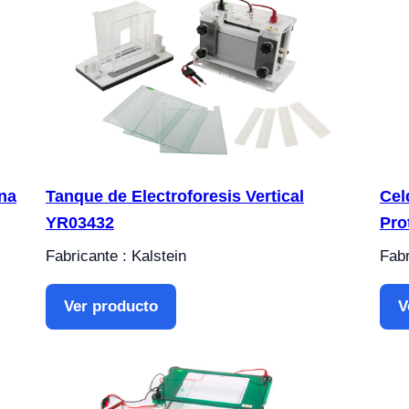
na
Tanque de Electroforesis Vertical
Cel
YR03432
Pro
Fabricante : Kalstein
Fabr
Ver producto
V