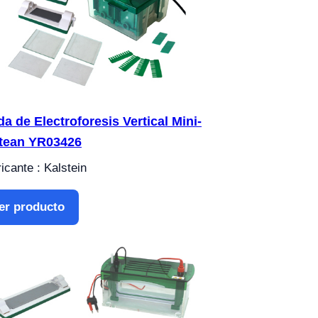
da de Electroforesis Vertical Mini-
tean YR03426
icante : Kalstein
er producto