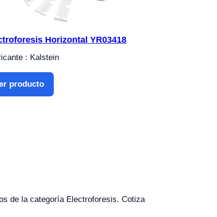
ctroforesis Horizontal YR03418
icante : Kalstein
er producto
os de la categoría Electroforesis. Cotiza