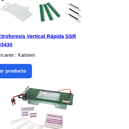
ctroforesis Vertical Rápida SSR
03430
icante : Kalstein
er producto