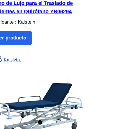
ro de Lujo para el Traslado de
ientes en Quirófano YR06294
icante : Kalstein
er producto