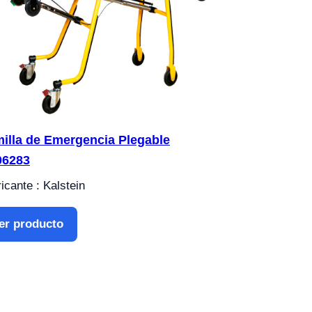
illa de Emergencia Plegable
06283
icante : Kalstein
er producto