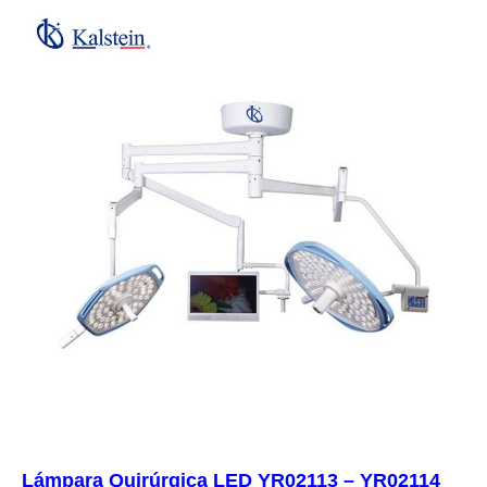
Lámpara Quirúrgica LED YR02113 – YR02114