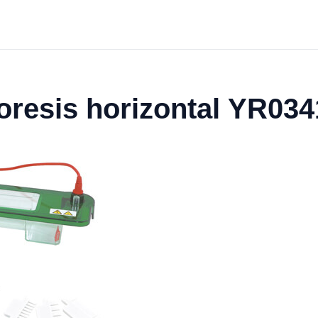
foresis horizontal YR03