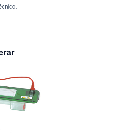
écnico.
erar