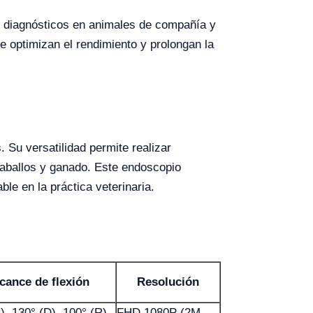
s diagnósticos en animales de compañía y
e optimizan el rendimiento y prolongan la
 Su versatilidad permite realizar
aballos y ganado. Este endoscopio
le en la práctica veterinaria.
cance de flexión
Resolución
), 130° (D), 100° (R),
FHD 1080P (2M