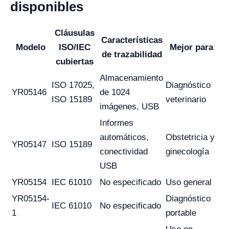
disponibles
Cláusulas
Características
Modelo
ISO/IEC
Mejor para
de trazabilidad
cubiertas
Almacenamiento
ISO 17025,
Diagnóstico
YR05146
de 1024
ISO 15189
veterinario
imágenes, USB
Informes
automáticos,
Obstetricia y
YR05147
ISO 15189
conectividad
ginecología
USB
YR05154
IEC 61010
No especificado
Uso general
YR05154-
Diagnóstico
IEC 61010
No especificado
1
portable