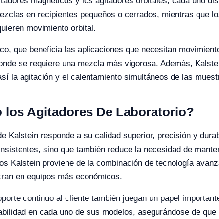
gitadores magnéticos y los agitadores orbitales, cada uno d
zclas en recipientes pequeños o cerrados, mientras que los
quieren movimiento orbital.
oco, que beneficia las aplicaciones que necesitan movimiento
 donde se requiere una mezcla más vigorosa. Además, Kalste
sí la agitación y el calentamiento simultáneos de las muest
o los Agitadores De Laboratorio?
de Kalstein responde a su calidad superior, precisión y durabi
onsistentes, sino que también reduce la necesidad de mant
pos Kalstein proviene de la combinación de tecnología avan
ntran en equipos más económicos.
porte continuo al cliente también juegan un papel importante
rabilidad en cada uno de sus modelos, asegurándose de que 