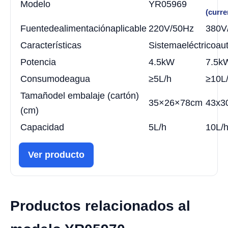
Modelo
YR05969
(curre
Fuente
de
alimentación
aplicable
220V/50Hz
380V
Características
Sistema
eléctrico
au
Potencia
4.5kW
7.5k
Consumo
de
agua
≥5L/h
≥10L
Tamaño
del
embalaje
(cartón)
35×26×78cm
43x3
(cm)
Capacidad
5L/h
10L/
Ver producto
Productos relacionados al