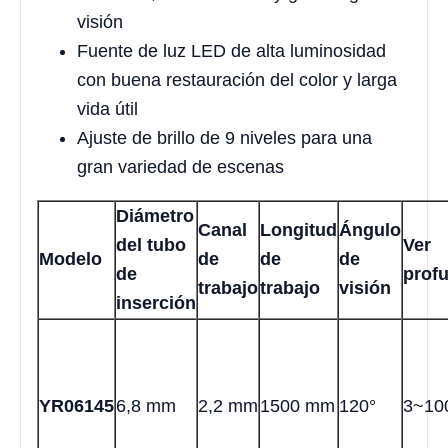
visión
Fuente de luz LED de alta luminosidad
con buena restauración del color y larga
vida útil
Ajuste de brillo de 9 niveles para una
gran variedad de escenas
Diámetro
Canal
Longitud
Ángulo
del tubo
Ver
Modelo
de
de
de
de
prof
trabajo
trabajo
visión
inserción
YR06145
6,8 mm
2,2 mm
1500 mm
120°
3~10