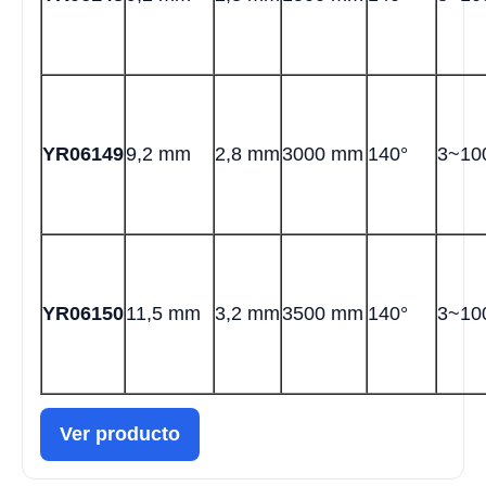
YR06149
9,2 mm
2,8 mm
3000 mm
140°
3~1
YR06150
11,5 mm
3,2 mm
3500 mm
140°
3~1
Ver producto