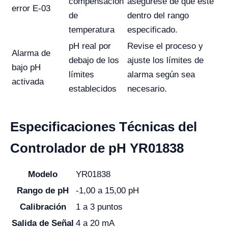
compensación
asegúrese de que esté
error E-03
de
dentro del rango
temperatura
especificado.
pH real por
Revise el proceso y
Alarma de
debajo de los
ajuste los límites de
bajo pH
límites
alarma según sea
activada
establecidos
necesario.
Especificaciones Técnicas del
Controlador de pH YR01838
Modelo
YR01838
Rango de pH
-1,00 a 15,00 pH
Calibración
1 a 3 puntos
Salida de Señal
4 a 20 mA