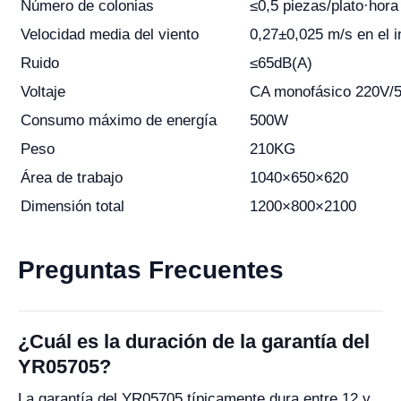
Número de colonias
≤0,5 piezas/plato·hora
Velocidad media del viento
0,27±0,025 m/s en el in
Ruido
≤65dB(A)
Voltaje
CA monofásico 220V/
Consumo máximo de energía
500W
Peso
210KG
Área de trabajo
1040×650×620
Dimensión total
1200×800×2100
Preguntas Frecuentes
¿Cuál es la duración de la garantía del
YR05705?
La garantía del YR05705 típicamente dura entre 12 y