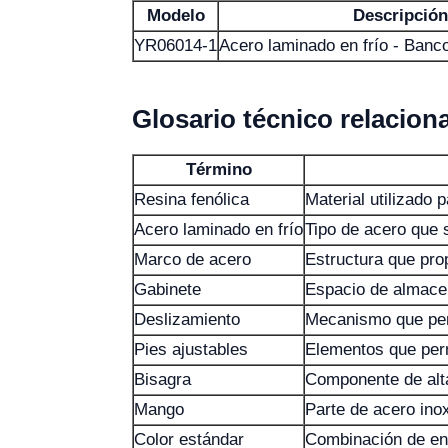
Modelo
Descripción
YR06014-1
Acero laminado en frío - Banco
Glosario técnico relacio
Término
Resina fenólica
Material utilizado 
Acero laminado en frío
Tipo de acero que s
Marco de acero
Estructura que prop
Gabinete
Espacio de almacen
Deslizamiento
Mecanismo que perm
Pies ajustables
Elementos que permi
Bisagra
Componente de alta
Mango
Parte de acero inox
Color estándar
Combinación de enc