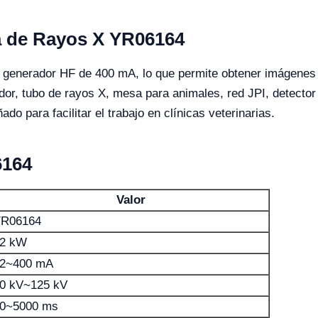
a de Rayos X YR06164
generador HF de 400 mA, lo que permite obtener imágenes d
ador, tubo de rayos X, mesa para animales, red JPI, detector
do para facilitar el trabajo en clínicas veterinarias.
6164
Valor
R06164
2 kW
2~400 mA
0 kV~125 kV
0~5000 ms