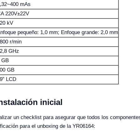
,32~400 mAs
A 220V±22V
20 kV
nfoque pequeño: 1,0 mm; Enfoque grande: 2,0 mm
800 r/min
2,8 GHz
 GB
00 GB
9” LCD
stalación inicial
ealizar un checklist para asegurar que todos los componente
ificación para el unboxing de la YR06164: