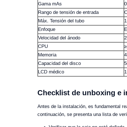
Gama mAs
0
Rango de tensión de entrada
C
Máx. Tensión del tubo
1
Enfoque
E
Velocidad del ánodo
2
CPU
≥
Memoria
4
Capacidad del disco
5
LCD médico
1
Checklist de unboxing e in
Antes de la instalación, es fundamental r
continuación, se presenta una lista de ver