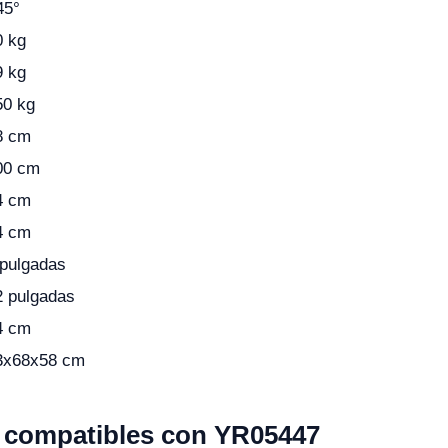
45°
0 kg
9 kg
50 kg
8 cm
00 cm
4 cm
4 cm
 pulgadas
2 pulgadas
4 cm
3x68x58 cm
 compatibles con YR05447