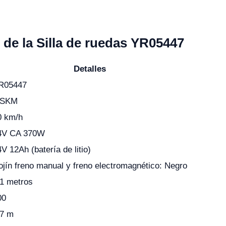
 de la Silla de ruedas YR05447
Detalles
R05447
 SKM
0 km/h
4V CA 370W
V 12Ah (batería de litio)
ojín freno manual y freno electromagnético: Negro
,1 metros
00
,7 m