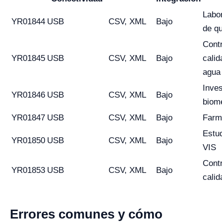
Labor
YR01844
USB
CSV, XML
Bajo
de q
Contr
YR01845
USB
CSV, XML
Bajo
calid
agua
Inves
YR01846
USB
CSV, XML
Bajo
biom
YR01847
USB
CSV, XML
Bajo
Farm
Estu
YR01850
USB
CSV, XML
Bajo
VIS
Contr
YR01853
USB
CSV, XML
Bajo
calid
Errores comunes y cómo