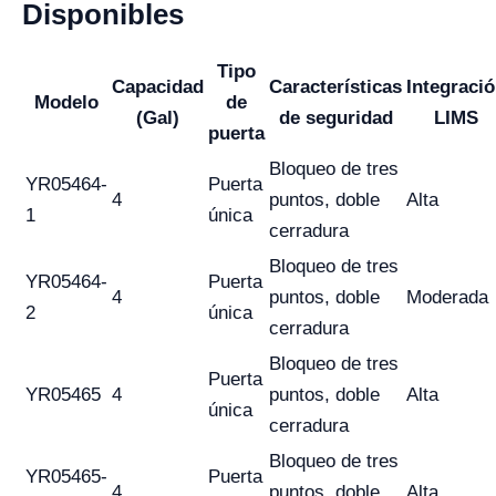
Disponibles
Tipo
Capacidad
Características
Integraci
Modelo
de
(Gal)
de seguridad
LIMS
puerta
Bloqueo de tres
YR05464-
Puerta
4
puntos, doble
Alta
1
única
cerradura
Bloqueo de tres
YR05464-
Puerta
4
puntos, doble
Moderada
2
única
cerradura
Bloqueo de tres
Puerta
YR05465
4
puntos, doble
Alta
única
cerradura
Bloqueo de tres
YR05465-
Puerta
4
puntos, doble
Alta