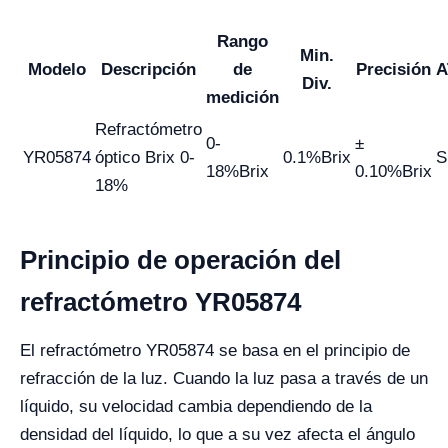
Rango
Min.
Modelo
Descripción
de
Precisión
A
Div.
medición
Refractómetro
0-
±
YR05874
óptico Brix 0-
0.1%Brix
S
18%Brix
0.10%Brix
18%
Principio de operación del
refractómetro YR05874
El refractómetro YR05874 se basa en el principio de
refracción de la luz. Cuando la luz pasa a través de un
líquido, su velocidad cambia dependiendo de la
densidad del líquido, lo que a su vez afecta el ángulo