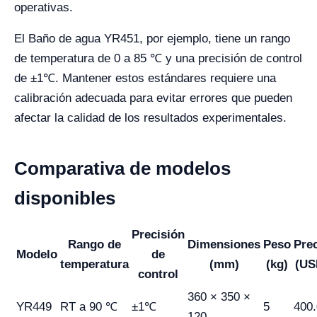
operativas.
El Baño de agua YR451, por ejemplo, tiene un rango
de temperatura de 0 a 85 ℃ y una precisión de control
de ±1℃. Mantener estos estándares requiere una
calibración adecuada para evitar errores que pueden
afectar la calidad de los resultados experimentales.
Comparativa de modelos
disponibles
Precisión
Rango de
Dimensiones
Peso
Pre
Modelo
de
temperatura
(mm)
(kg)
(US
control
360 × 350 ×
YR449
RT a 90 ℃
±1℃
5
400
120