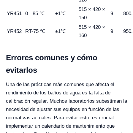
515 × 420 ×
YR451
0 - 85 ℃
±1℃
9
800
150
515 × 420 ×
YR452
RT-75 ℃
±1℃
9
950
160
Errores comunes y cómo
evitarlos
Una de las prácticas más comunes que afecta el
rendimiento de los baños de agua es la falta de
calibración regular. Muchos laboratorios subestiman la
necesidad de ajustar sus equipos en función de las
normativas actuales. Para evitar esto, es crucial
implementar un calendario de mantenimiento que