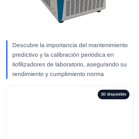
Descubre la importancia del mantenimiento
predictivo y la calibración periódica en
liofilizadores de laboratorio, asegurando su
rendimiento y cumplimiento norma
3D disponible