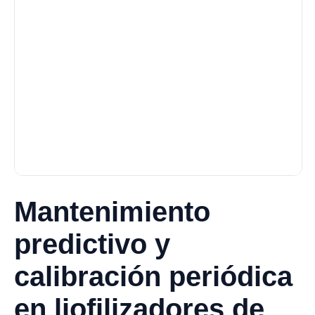
Mantenimiento
predictivo y
calibración periódica
en liofilizadores de