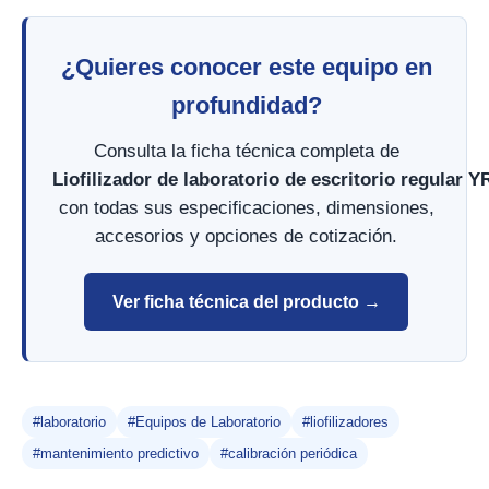
¿Quieres conocer este equipo en
profundidad?
Consulta la ficha técnica completa de
Liofilizador de laboratorio de escritorio regular 
con todas sus especificaciones, dimensiones,
accesorios y opciones de cotización.
Ver ficha técnica del producto →
#laboratorio
#Equipos de Laboratorio
#liofilizadores
#mantenimiento predictivo
#calibración periódica