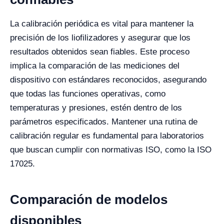
La calibración periódica es vital para mantener la
precisión de los liofilizadores y asegurar que los
resultados obtenidos sean fiables. Este proceso
implica la comparación de las mediciones del
dispositivo con estándares reconocidos, asegurando
que todas las funciones operativas, como
temperaturas y presiones, estén dentro de los
parámetros especificados. Mantener una rutina de
calibración regular es fundamental para laboratorios
que buscan cumplir con normativas ISO, como la ISO
17025.
Comparación de modelos
disponibles