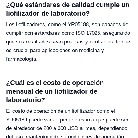
¿Qué estándares de calidad cumple un
liofilizador de laboratorio?
Los liofilizadores, como el YR05188, son capaces de
cumplir con estándares como ISO 17025, asegurando
que sus resultados sean precisos y confiables, lo que
es crucial para aplicaciones en medicina y
farmacología.
¿Cuál es el costo de operación
mensual de un liofilizador de
laboratorio?
El costo de operación de un liofilizador como el
YR05189 puede variar, pero se estima que puede ser
de alrededor de 200 a 300 USD al mes, dependiendo
del uso, mantenimiento y condiciones de operación.