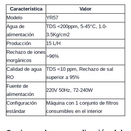
Característica
Valor
Modelo
YR57
Agua de
TDS <200ppm, 5-45°C, 1.0-
alimentación
3.5Kg/cm2
Producción
15 L/H
Rechazo de iones
>96%
inorgánicos
Calidad de agua
TDS <10 ppm, Rechazo de sal
RO
superior a 95%
Fuente de
220V 50Hz, 72-240W
alimentación
Configuración
Máquina con 1 conjunto de filtros
estándar
consumibles en el interior