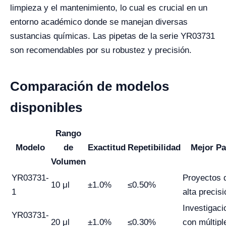
limpieza y el mantenimiento, lo cual es crucial en un
entorno académico donde se manejan diversas
sustancias químicas. Las pipetas de la serie YR03731
son recomendables por su robustez y precisión.
Comparación de modelos
disponibles
Rango
Modelo
de
Exactitud
Repetibilidad
Mejor Pa
Volumen
YR03731-
Proyectos 
10 μl
±1.0%
≤0.50%
1
alta precisi
Investigaci
YR03731-
20 μl
±1.0%
≤0.30%
con múltipl