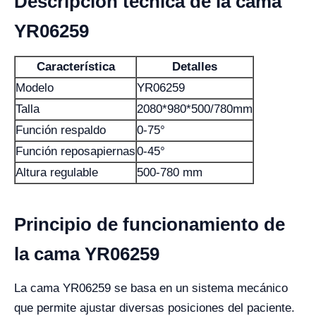
Descripción técnica de la cama
YR06259
Característica
Detalles
Modelo
YR06259
Talla
2080*980*500/780mm
Función respaldo
0-75°
Función reposapiernas
0-45°
Altura regulable
500-780 mm
Principio de funcionamiento de
la cama YR06259
La cama YR06259 se basa en un sistema mecánico
que permite ajustar diversas posiciones del paciente.