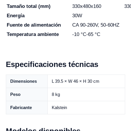
Tamaño total (mm)
330x480x160
33
Energía
30W
Fuente de alimentación
CA 90-260V, 50-60HZ
Temperatura ambiente
-10 °C-65 °C
Especificaciones técnicas
Dimensiones
L 39.5 × W 46 × H 30 cm
Peso
8 kg
Fabricante
Kalstein