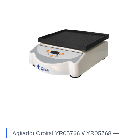
Agitador Orbital YR05766 // YR05768 —