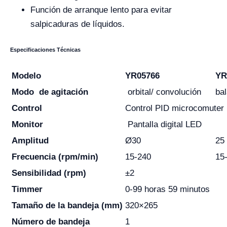
Función de arranque lento para evitar
salpicaduras de líquidos.
Especificaciones Técnicas
Modelo
YR05766
YR
Modo
de agitación
orbital/ convolución
ba
Control
Control PID microcomuter
Monitor
Pantalla digital LED
Amplitud
Ø30
25
Frecuencia (rpm/min)
15-240
15
Sensibilidad (rpm)
±2
Timmer
0-99 horas 59 minutos
Tamaño de la bandeja (mm)
320×265
Número de bandeja
1