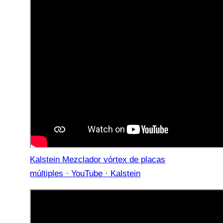
Kalstein Mezclador vórtex de placas
múltiples · YouTube · Kalstein