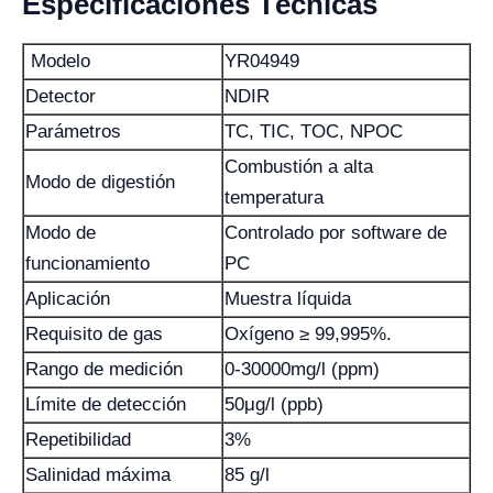
Especificaciones Técnicas
Modelo
YR04949
Detector
NDIR
Parámetros
TC, TIC, TOC, NPOC
Combustión a alta
Modo de digestión
temperatura
Modo de
Controlado por software de
funcionamiento
PC
Aplicación
Muestra líquida
Requisito de gas
Oxígeno ≥ 99,995%.
Rango de medición
0-30000mg/l (ppm)
Límite de detección
50μg/l (ppb)
Repetibilidad
3%
Salinidad máxima
85 g/l