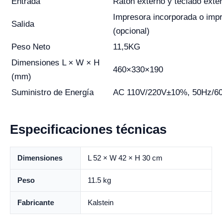
Entrada
Ratón externo y teclado exte
Impresora incorporada o imp
Salida
(opcional)
Peso Neto
11,5KG
Dimensiones L × W × H
460×330×190
(mm)
Suministro de Energía
AC 110V/220V±10%, 50Hz/6
Especificaciones técnicas
Dimensiones
L 52 × W 42 × H 30 cm
Peso
11.5 kg
Fabricante
Kalstein