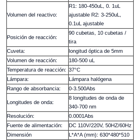
R1: 180-450uL, 0. 1uL
Volumen del reactivo:
ajustable R2: 3-250uL,
0.1uL ajustable
90 cubetas, 10 cubetas /
Posición de reacción:
tira
Cuveta:
longitud óptica de 5mm
Volumen de reacción:
180-500 uL
Temperatura de reacción:
37°C
Lámpara:
Lámpara halógena
Rango de absorbancia:
0-3.500Abs
8 longitudes de onda de
Longitudes de onda:
340-700 nm
Resolución:
0.0001Abs
Fuente de alimentación:
DC 110V/220V, 50HZ/60Hz
Dimensión
L*A*A (mm): 630*480*510