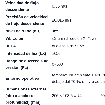
Velocidad de flujo
0,35 m/s
descendente
Precisión de velocidad
±0,015 m/s
de flujo descendente
Nivel de ruido (dB)
≤65
Vibración
≤3 μm (dirección X, Y, Z)
HEPA
eficiencia 99.995%
Intensidad de luz (LX)
≥650
Rango de diferencia de
0~500
presión (Pa)
temperatura ambiente 10-30 ℃
Entorno operativo
debajo del 70 %, sin vibracion
Dimensiones externas
(alto x ancho x
206 × 103,5 × 74
20
profundidad) (mm)