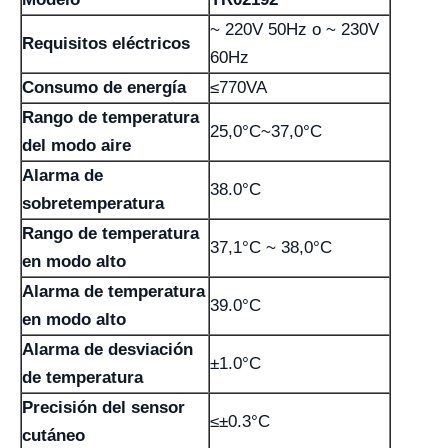
~ 220V 50Hz o ~ 230V
Requisitos eléctricos
60Hz
Consumo de energía
≤770VA
Rango de temperatura
25,0°C~37,0°C
del modo aire
Alarma de
38.0°C
sobretemperatura
Rango de temperatura
37,1°C ~ 38,0°C
en modo alto
Alarma de temperatura
39.0°C
en modo alto
Alarma de desviación
±1.0°C
de temperatura
Precisión del sensor
≤±0.3°C
cutáneo