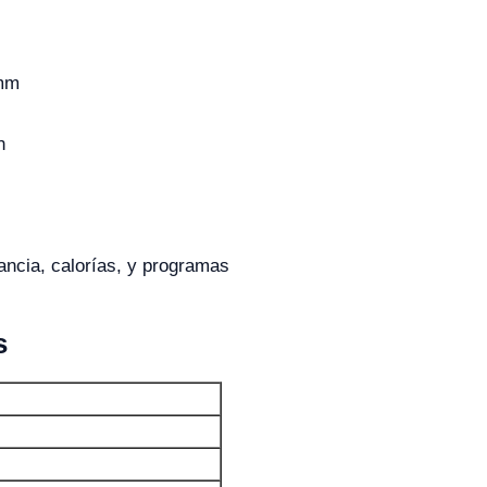
 mm
h
ancia, calorías, y programas
s