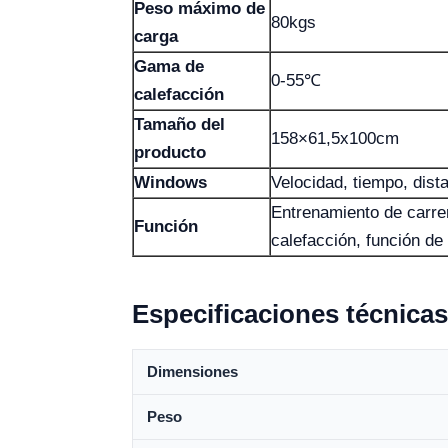
Peso máximo de
80kgs
carga
Gama de
0-55℃
calefacción
Tamaño del
158×61,5x100cm
producto
Windows
Velocidad, tiempo, dist
Entrenamiento de carre
Función
calefacción, función de 
Especificaciones técnicas
Dimensiones
Peso