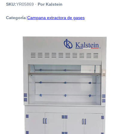
SKU:
YR05869
·
Por Kalstein
Categoría:
Campana extractora de gases