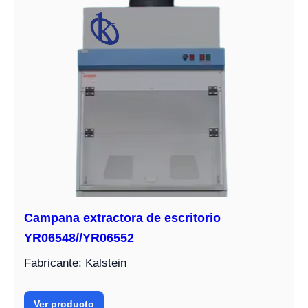
Campana extractora de escritorio
YR06548//YR06552
Fabricante: Kalstein
Ver producto