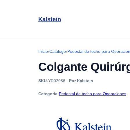
Kalstein
Inicio
›
Catálogo
›
Pedestal de techo para Operacio
Colgante Quirúrg
SKU:
YR02086
·
Por Kalstein
Categoría:
Pedestal de techo para Operaciones