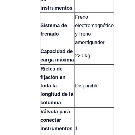
instrumentos
Freno
Sistema de
electromagnético
frenado
y freno
amortiguador
Capacidad de
220 kg
carga máxima
Rieles de
fijación en
toda la
Disponible
longitud de la
columna
Válvula para
conectar
instrumentos
1