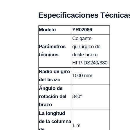
Especificaciones Técnica
Modelo
YR02086
Colgante
Parámetros
quirúrgico de
técnicos
doble brazo
HFP-DS240/380
Radio de giro
1000 mm
del brazo
Ángulo de
rotación del
340°
brazo
La longitud
de la columna
1 m
de