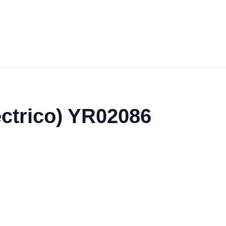
éctrico) YR02086