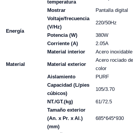
temperatura
Mostrar
Pantalla digital
Voltaje/frecuencia
220/50Hz
(V/Hz)
Energía
Potencia (W)
380W
Corriente (A)
2.05A
Material interior
Acero inoxidable
Acero rociado d
Material
Material exterior
color
Aislamiento
PURF
Capacidad (L/pies
105/3.70
cúbicos)
NT./GT.(kg)
61/72.5
Tamaño exterior
(An. x Pr. x Al.)
685*645*930
(mm)