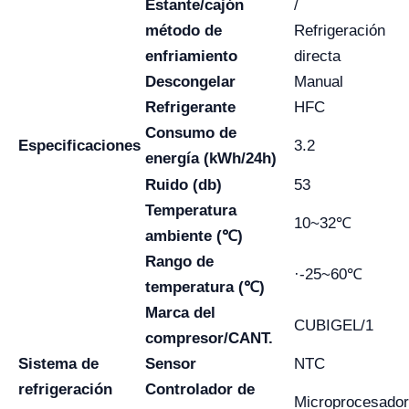
Estante/cajón
/
método de
Refrigeración
enfriamiento
directa
Descongelar
Manual
Refrigerante
HFC
Consumo de
Especificaciones
3.2
energía (kWh/24h)
Ruido (db)
53
Temperatura
10~32℃
ambiente (℃)
Rango de
·-25~60℃
temperatura (℃)
Marca del
CUBIGEL/1
compresor/CANT.
Sistema de
Sensor
NTC
refrigeración
Controlador de
Microprocesador