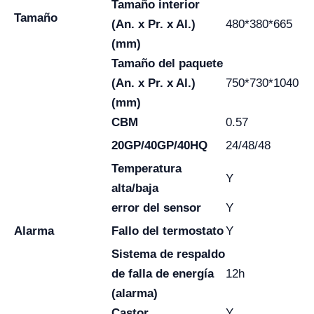
Tamaño interior
Tamaño
(An. x Pr. x Al.)
480*380*665
(mm)
Tamaño del paquete
(An. x Pr. x Al.)
750*730*1040
(mm)
CBM
0.57
20GP/40GP/40HQ
24/48/48
Temperatura
Y
alta/baja
error del sensor
Y
Alarma
Fallo del termostato
Y
Sistema de respaldo
de falla de energía
12h
(alarma)
Castor
Y