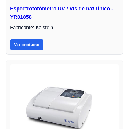
Espectrofotómetro UV / Vis de haz único -
YR01858
Fabricante: Kalstein
Ver producto