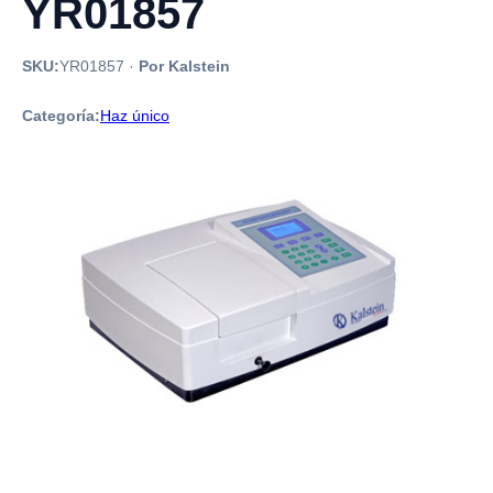
YR01857
SKU:
YR01857
·
Por Kalstein
Categoría:
Haz único