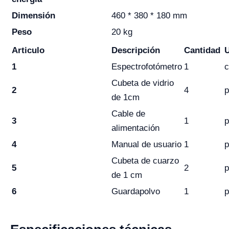
Dimensión
460 * 380 * 180 mm
Peso
20 kg
Articulo
Descripción
Cantidad
1
Espectrofotómetro
1
c
Cubeta de vidrio
2
4
p
de 1cm
Cable de
3
1
p
alimentación
4
Manual de usuario
1
p
Cubeta de cuarzo
5
2
p
de 1 cm
6
Guardapolvo
1
p