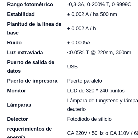
Rango fotométrico
-0,3-3A, 0-200% T, 0-9999C
Estabilidad
± 0,002 A / ha 500 nm
Planitud de la línea de
± 0,002 A / h
base
Ruido
± 0.0005A
Luz extraviada
≤0.05% T @ 220nm, 360nm
Puerto de salida de
USB
datos
Puerto de impresora
Puerto paralelo
Monitor
LCD de 320 * 240 puntos
Lámpara de tungsteno y lámpa
Lámparas
deuterio
Detector
Fotodiodo de silicio
requerimientos de
CA 220V / 50Hz o CA 110V / 
energía