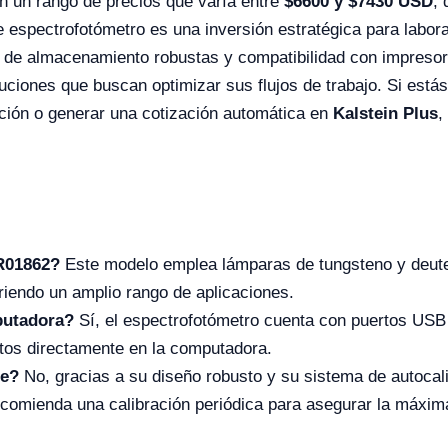
n un rango de precios que varía entre
$
6600
y $
7430
USD
,
e espectrofotómetro es una inversión estratégica para labora
s de almacenamiento robustas y compatibilidad con impresor
tuciones que buscan optimizar sus flujos de trabajo. Si est
ación o generar una cotización automática en
Kalstein Plus
,
YR01862?
Este modelo emplea lámparas de tungsteno y deuterio
ubriendo un amplio rango de aplicaciones.
putadora?
Sí, el espectrofotómetro cuenta con puertos USB p
datos directamente en la computadora.
te?
No, gracias a su diseño robusto y su sistema de autocalib
omienda una calibración periódica para asegurar la máxima