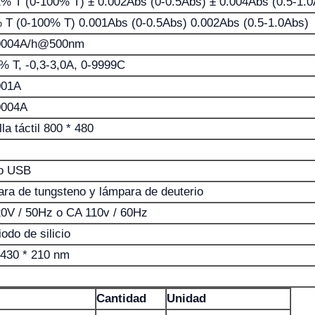
% T (0-100% T) ± 0.002Abs (0-0.5Abs) ± 0.004Abs (0.5-1
 T (0-100% T) 0.001Abs (0-0.5Abs) 0.002Abs (0.5-1.0Abs)
0004A/h@500nm
% T, -0,3-3,0A, 0-9999C
001A
0004A
la táctil 800 * 480
o USB
ra de tungsteno y lámpara de deuterio
0V / 50Hz o CA 110v / 60Hz
odo de silicio
 430 * 210 nm
Cantidad
Unidad