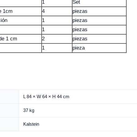
1
Set
de 1cm
4
piezas
ción
1
piezas
1
piezas
de 1 cm
2
piezas
1
pieza
L 84 × W 64 × H 44 cm
37 kg
Kalstein