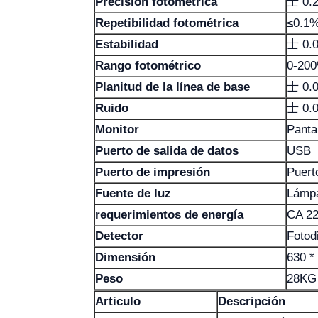
Precisión fotométrica
士 0.2
Repetibilidad fotométrica
≤0.1%
Estabilidad
士 0.
Rango fotométrico
0-200
Planitud de la línea de base
士 0.
Ruido
士 0.
Monitor
Pantal
Puerto de salida de datos
USB
Puerto de impresión
Puert
Fuente de luz
Lámpa
requerimientos de energía
CA 22
Detector
Fotodi
Dimensión
630 *
Peso
28KG
Articulo
Descripción