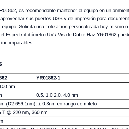
R01862, es recomendable mantener el equipo en un ambiente 
 y aprovechar sus puertos USB y de impresión para documen
del equipo. Solicita una cotización personalizada hoy mismo 
l Espectrofotómetro UV / Vis de Doble Haz YR01862 puede 
ad incomparables.
s
862
YR01862-1
100 nm
m
0,5, 1,0 2,0, 4,0 nm
nm (D2 656.1nm), ± 0.3nm en rango completo
 T @ 220 nm, 360 nm
nm