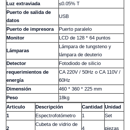
Luz extraviada
≤0.05% T
Puerto de salida de
USB
datos
Puerto de impresora
Puerto paralelo
Monitor
LCD de 128 * 64 puntos
Lámpara de tungsteno y
Lámparas
lámpara de deuterio
Detector
Fotodiodo de silicio
requerimientos de
CA 220V / 50Hz o CA 110V /
energía
60Hz
Dimensión
460 * 360 * 225 mm
Peso
18kg
Articulo
Descripción
Cantidad
Unidad
1
Espectrofotómetro
1
Set
Cubeta de vidrio de
2
4
piezas