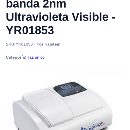
banda 2nm
Ultravioleta Visible -
YR01853
SKU:
YR01853
·
Por Kalstein
Categoría:
Haz único