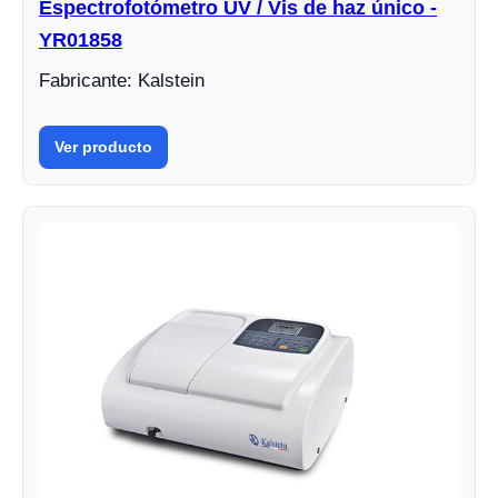
Espectrofotómetro UV / Vis de haz único -
YR01858
Fabricante: Kalstein
Ver producto