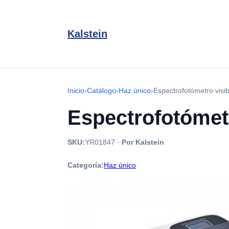
Kalstein
Inicio
›
Catálogo
›
Haz único
›
Espectrofotómetro visi
Espectrofotómetr
SKU:
YR01847
·
Por Kalstein
Categoría:
Haz único