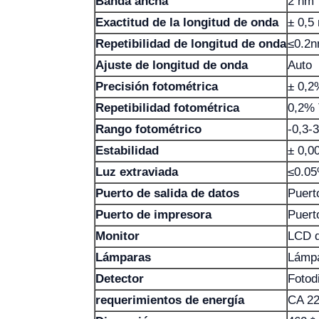
Banda ancha
2 nm
Exactitud de la longitud de onda
± 0,5
Repetibilidad de longitud de onda
≤0.2
Ajuste de longitud de onda
Auto
Precisión fotométrica
± 0,2
Repetibilidad fotométrica
0,2%
Rango fotométrico
-0,3-
Estabilidad
± 0,0
Luz extraviada
≤0.0
Puerto de salida de datos
Puert
Puerto de impresora
Puert
Monitor
LCD d
Lámparas
Lámpa
Detector
Fotodi
requerimientos de energía
CA 22