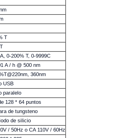
 nm
nm
% T
 T
3A, 0-200% T, 0-9999C
01 A / h @ 500 nm
5%T@220nm, 360nm
o USB
o paralelo
e 128 * 64 puntos
ra de tungsteno
odo de silicio
0V / 50Hz o CA 110V / 60Hz