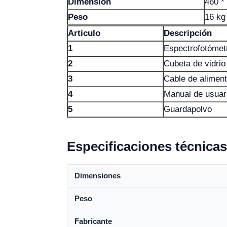
Dimensión
460 *
Peso
16 kg
Articulo
Descripción
1
Espectrofotómet
2
Cubeta de vidri
3
Cable de alimen
4
Manual de usuar
5
Guardapolvo
Especificaciones técnicas
Dimensiones
Peso
Fabricante