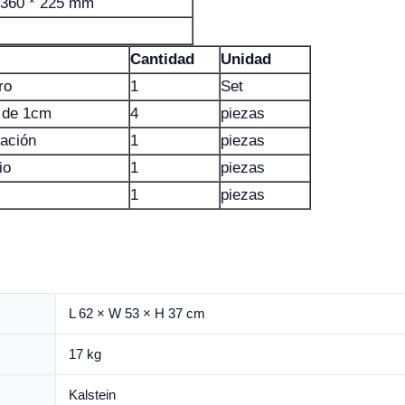
 360 * 225 mm
Cantidad
Unidad
ro
1
Set
o de 1cm
4
piezas
tación
1
piezas
io
1
piezas
1
piezas
L 62 × W 53 × H 37 cm
17 kg
Kalstein