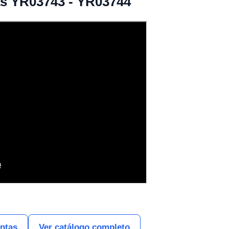
tas YR03743 - YR03744
entas
Ver catálogo completo