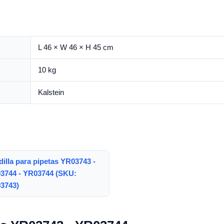
L 46 × W 46 × H 45 cm
10 kg
Kalstein
illa para pipetas YR03743 -
3744 - YR03744 (SKU:
3743)