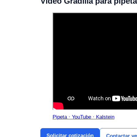
Vídeo Gradilla para pipe
Pipeta · YouTube · Kalstein
Solicitar cotización
Contactar v