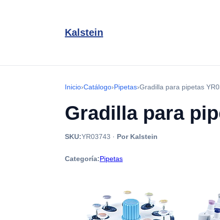
Kalstein
Inicio
›
Catálogo
›
Pipetas
›
Gradilla para pipetas Y
Gradilla para pi
SKU:
YR03743
·
Por Kalstein
Categoría:
Pipetas