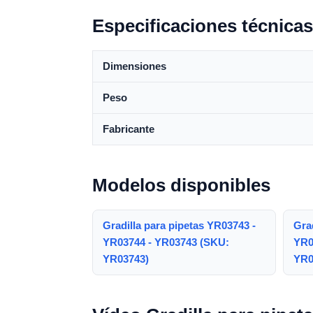
Especificaciones técnicas
Dimensiones
Peso
Fabricante
Modelos disponibles
Gradilla para pipetas YR03743 -
Grad
YR03744 - YR03743 (SKU:
YR0
YR03743)
YR0