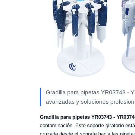
Gradilla para pipetas YR03743 - Y
avanzadas y soluciones profesional
Gradilla para pipetas YR03743 - YR0374
contaminación. Este soporte giratorio está
cruzada desde el soporte hacia las pipeta