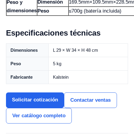
Dimensión
169.5mm×109.5mm×228.5m
Peso y
dimensiones
Peso
≤700g (batería incluida)
Especificaciones técnicas
Dimensiones
L 29 × W 34 × H 48 cm
Peso
5 kg
Fabricante
Kalstein
Solicitar cotización
Contactar ventas
Ver catálogo completo