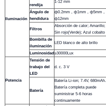
1-12 mm
rendija
Ángulo de
ф0.2mm，ф1mm，ф5mm，
hendidura
ф12mm
Iluminación
Absorción de calor; Amarillo;
Filtros
Sin rojo(Verde); Azul cobalto
Bombilla de
LED blanco de alto brillo
iluminación
Luminosidad
≥30000Lux
Tensión de
trabajo del
d. c. 3 V
LED
Potencia
Batería Li-ion; 7.4V, 680mAh.
Batería completa puede
Batería
suministrar 5-6 horas
continuamente