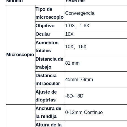
Modelo
YR06199
Tipo de
Convergencia
microscopio
Objetivo
1.0X、1.6X
Ocular
10X
Aumentos
10X、16X
totales
Microscopio
Distancia de
81 mm
trabajo
Distancia
45mm-78mm
intraocular
Ajuste de
-8D-+8D
dioptrías
Anchura de
0-12mm Continuo
la rendija
Altura de la