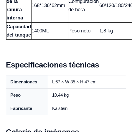
de la
Configuracion
168*136*62mm
60/120/180/24
ranura
de hora
interna
Capacidad
1400ML
Peso neto
1,8 kg
del tanque
Especificaciones técnicas
Dimensiones
L 67 × W 35 × H 47 cm
Peso
10.44 kg
Fabricante
Kalstein