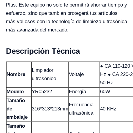
Plus. Este equipo no solo te permitirá ahorrar tiempo y
esfuerzo, sino que también protegerá tus artículos
más valiosos con la tecnología de limpieza ultrasónica
más avanzada del mercado.
Descripción Técnica
● CA 110-120 
Limpiador
Nombre
Voltaje
Hz ● CA 220-2
ultrasónico
50 Hz
Modelo
YR05232
Energía
60W
Tamaño
Frecuencia
de
316*313*213mm
40 KHz
ultrasónica
embalaje
Tamaño