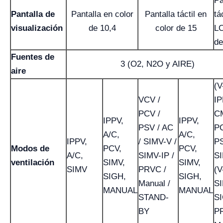
Pa
Pantalla de
Pantalla en color
Pantalla táctil en
tác
visualización
de 10,4
color de 15
L
de
Fuentes de
3 (O2, N2O y AIRE)
aire
(
VCV /
IP
PCV /
C
IPPV,
IPPV,
PSV / AC
P
A/C,
A/C,
IPPV,
/ SIMV-V /
PS
Modos de
PCV,
PCV,
A/C,
SIMV-IP /
SI
ventilación
SIMV,
SIMV,
SIMV
PRVC /
(V
SIGH,
SIGH,
Manual /
SI
MANUAL
MANUAL
STAND-
S
BY
P