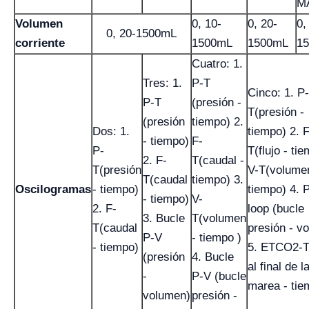
M
Volumen
0, 10-
0, 20-
0,
0, 20-1500mL
corriente
1500mL
1500mL
1
Cuatro: 1.
Tres: 1.
P-T
Cinco: 1. P-
P-T
(presión -
T(presión -
(presión
tiempo) 2.
Dos: 1.
tiempo) 2. F
- tiempo)
F-
P-
T(flujo - ti
2. F-
T(caudal -
T(presión
V-T(volume
T(caudal
tiempo) 3.
Oscilogramas
- tiempo)
tiempo) 4. 
- tiempo)
V-
2. F-
loop (bucle
3. Bucle
T(volumen
T(caudal
presión - v
P-V
- tiempo )
- tiempo)
5. ETCO2-
(presión
4. Bucle
al final de l
-
P-V (bucle
marea - tie
volumen)
presión -