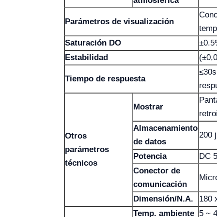
atmosférica
Conc
Parámetros de visualización
temp
Saturación DO
±0.
Estabilidad
(±0,
≤30s
Tiempo de respuesta
resp
Pant
Mostrar
retr
Almacenamiento
200 
Otros
de datos
parámetros
Potencia
DC 5
técnicos
Conector de
Micr
comunicación
Dimensión/N.A.
180 
Temp. ambiente
5 ~ 