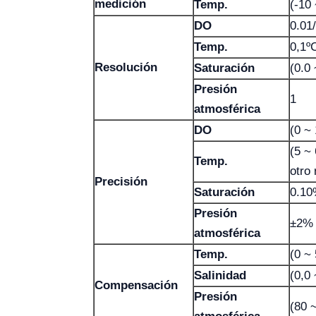
medición
Temp.
(-10
DO
0.01
Temp.
0,1º
Resolución
Saturación
(0.0
Presión
1
atmosférica
DO
(0 ~ 
(5 ~
Temp.
otro
Precisión
Saturación
0.1
Presión
±2%
atmosférica
Temp.
(0 ~ 
Salinidad
(0,0
Compensación
Presión
(80 