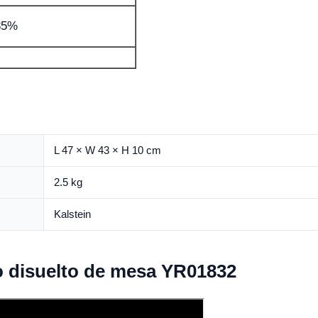
85%
L 47 × W 43 × H 10 cm
2.5 kg
Kalstein
o disuelto de mesa YR01832