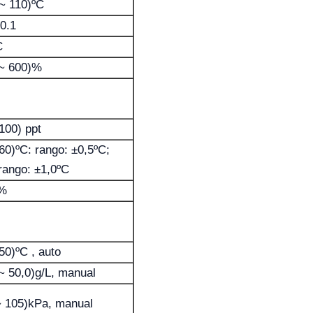
 ~ 110)ºC
/0.1
C
 ~ 600)%
100) ppt
 60)ºC: rango: ±0,5ºC;
 rango: ±1,0ºC
0%
50)ºC , auto
 ~ 50,0)g/L, manual
~ 105)kPa, manual