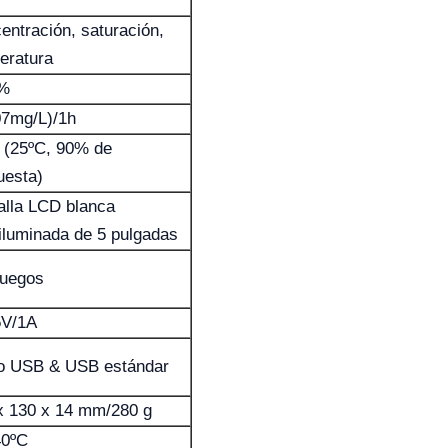
entración, saturación,
eratura
5%
07mg/L)/1h
 (25ºC, 90% de
uesta)
alla LCD blanca
oiluminada de 5 pulgadas
juegos
V/1A
o USB & USB estándar
x 130 x 14 mm/280 g
40ºC