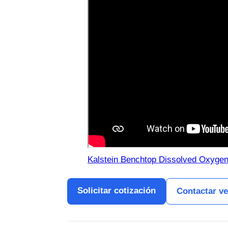
Kalstein Benchtop Dissolved Oxygen 
Solicitar cotización
Contactar v