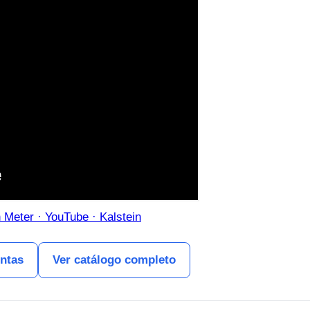
Meter · YouTube · Kalstein
entas
Ver catálogo completo