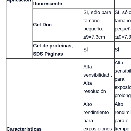
fluorescente
SÍ, sólo para
SÍ, sól
tamaño
tamaño
Gel Doc
pequeño:
pequeñ
≤9×7,3cm
:≤9×7.
Gel de proteínas,
SÍ
SÍ
SDS Páginas
Alta
Alta
sensibi
sensibilidad，
para
Alta
exposi
resolución
prolon
Alto
Alto
rendimiento
rendimi
para
para el
exposiciones
tiempo
Características