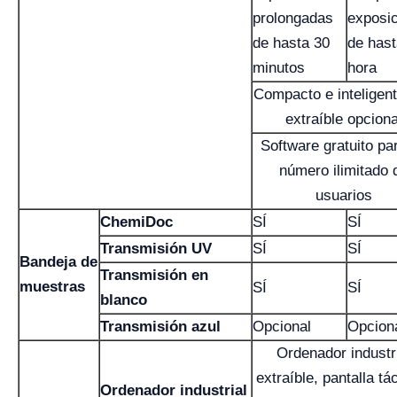
prolongadas
exposic
de hasta 30
de hast
minutos
hora
Compacto e inteligen
extraíble opciona
Software gratuito pa
número ilimitado 
usuarios
ChemiDoc
SÍ
SÍ
Transmisión UV
SÍ
SÍ
Bandeja de
Transmisión en
muestras
SÍ
SÍ
blanco
Transmisión azul
Opcional
Opcion
Ordenador industr
extraíble, pantalla tác
Ordenador industrial