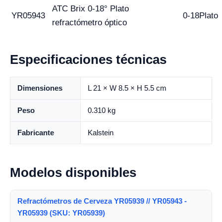
ATC Brix 0-18° Plato
YR05943
0-18Plato
refractómetro óptico
Especificaciones técnicas
Dimensiones
L 21 × W 8.5 × H 5.5 cm
Peso
0.310 kg
Fabricante
Kalstein
Modelos disponibles
Refractómetros de Cerveza YR05939 // YR05943 -
YR05939 (SKU: YR05939)