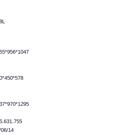
8L
55*956*1047
0*450*578
37*970*1295
5.631.755
/06/14