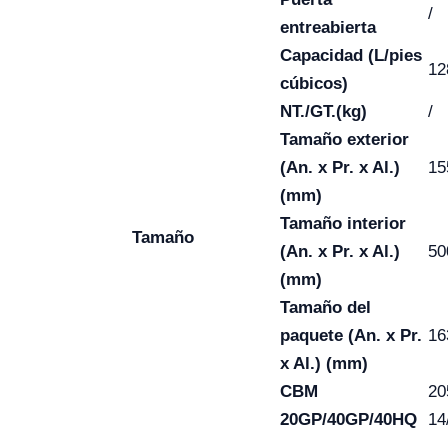
/
entreabierta
Capacidad (L/pies
12
cúbicos)
NT./GT.(kg)
/
Tamaño exterior
(An. x Pr. x Al.)
15
(mm)
Tamaño interior
Tamaño
(An. x Pr. x Al.)
50
(mm)
Tamaño del
paquete (An. x Pr.
16
x Al.) (mm)
CBM
20
20GP/40GP/40HQ
14