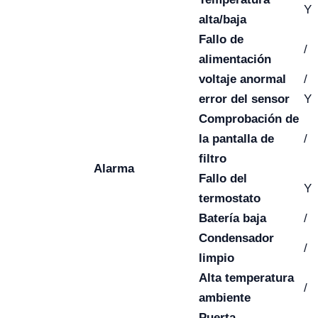
Y
alta/baja
Fallo de
/
alimentación
voltaje anormal
/
error del sensor
Y
Comprobación de
la pantalla de
/
filtro
Alarma
Fallo del
Y
termostato
Batería baja
/
Condensador
/
limpio
Alta temperatura
/
ambiente
Puerta