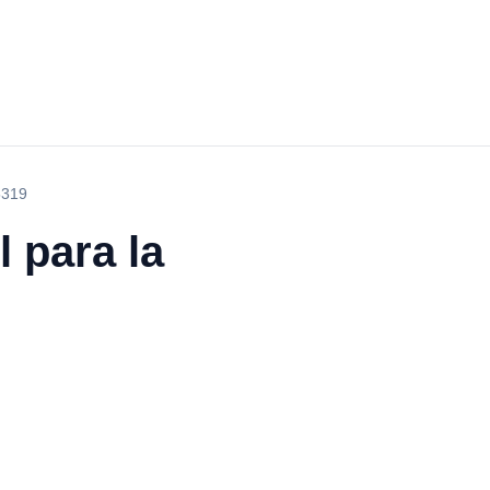
5319
l para la