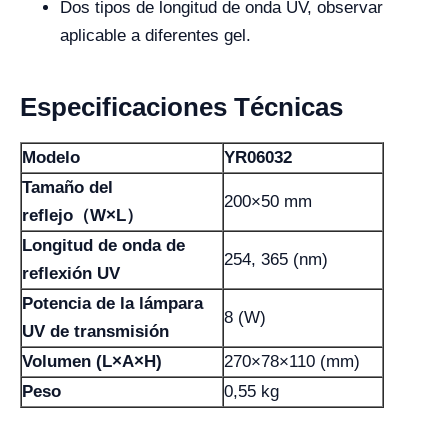
Dos tipos de longitud de onda UV, observar
aplicable a diferentes gel.
Especificaciones Técnicas
Modelo
YR06032
Tamaño del
200×50 mm
reflejo（W×L）
Longitud de onda de
254, 365 (nm)
reflexión UV
Potencia de la lámpara
8 (W)
UV de transmisión
Volumen (L×A×H)
270×78×110 (mm)
Peso
0,55 kg